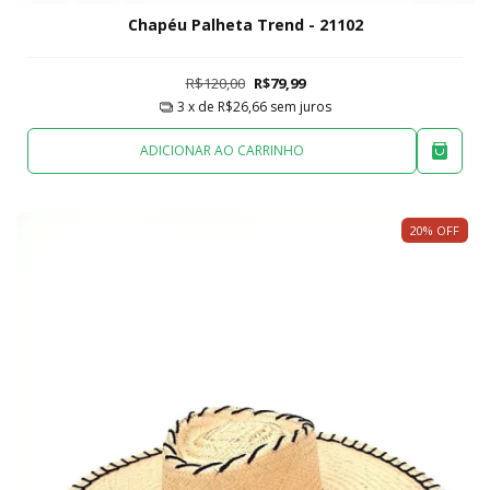
Chapéu Palheta Trend - 21102
R$120,00
R$79,99
3
x de
R$26,66
sem juros
ADICIONAR AO CARRINHO
20
%
OFF