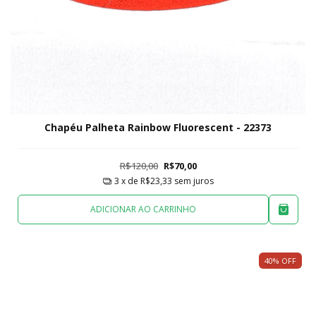
Chapéu Palheta Rainbow Fluorescent - 22373
R$120,00
R$70,00
3
x de
R$23,33
sem juros
ADICIONAR AO CARRINHO
40
%
OFF