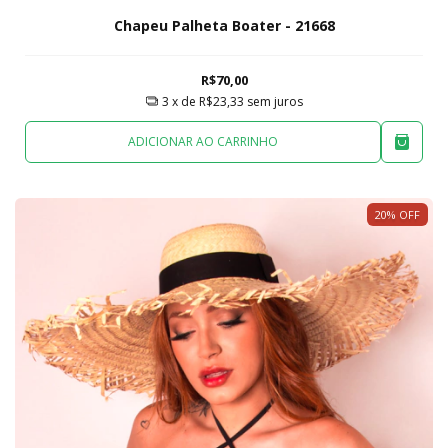
Chapeu Palheta Boater - 21668
R$70,00
3
x de
R$23,33
sem juros
ADICIONAR AO CARRINHO
20
%
OFF