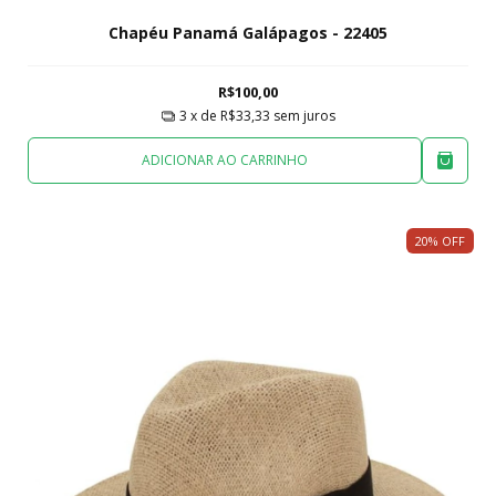
Chapéu Panamá Galápagos - 22405
R$100,00
3
x de
R$33,33
sem juros
ADICIONAR AO CARRINHO
20
%
OFF