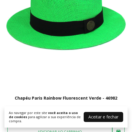
Chapéu Paris Rainbow Fluorescent Verde - 46982
Ao navegar por este site
você aceita o uso
R$99,99
R$60,00
Aceitar e fechar
de cookies
para agilizar a sua experiência de
3
x de
R$20,00
sem juros
compra.
ADICIONAR AO CARRINHO